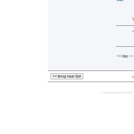
M
Klik
hier
om a
v
© keukentrack.nl 202