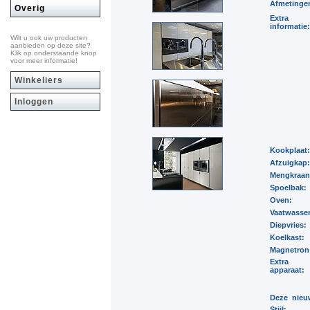
Afmetinge
Overig
Extra
informatie:
Wilt u ook uw producten
aanbieden op deze site?
Klik op onderstaande knop
voor meer informatie!
Winkeliers
Inloggen
Kookplaat
Afzuigkap
Mengkraa
Spoelbak:
Oven:
Vaatwasse
Diepvries:
Koelkast:
Magnetron
Extra
apparaat:
Deze nieuw
Stijl: