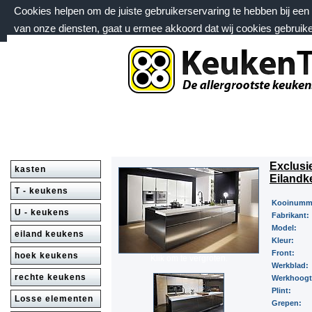
Cookies helpen om de juiste gebruikerservaring te hebben bij ee
van onze diensten, gaat u ermee akkoord dat wij cookies gebruik
donderdag 6 augustus 2026, 08:43 uur
Welkom bij keukentrack.nl
Exclusi
kasten
Eilandk
T - keukens
Kooinumm
U - keukens
Fabrikant:
Model:
eiland keukens
Kleur:
Front:
hoek keukens
Klik om te vergroten.
Werkblad:
rechte keukens
Werkhoog
Plint:
Losse elementen
Grepen: