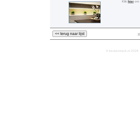
Klik
hier
om a
v
© keukentrack.nl 202