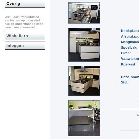
Overig
Wilt u ook uw producten
aanbieden op deze site?
Klik op onderstaande knop
voor meer informatie!
Kookplaat
Winkeliers
Afzuigkap
Mengkraa
Inloggen
Spoelbak:
Oven:
Vaatwasse
Koelkast:
Deze show
Stijl:
M