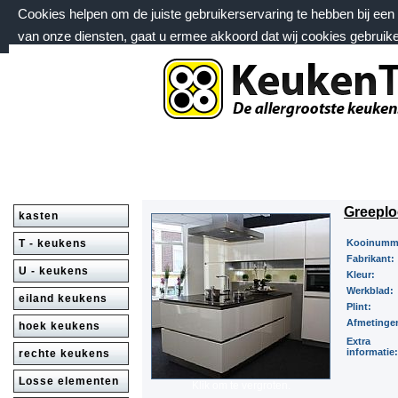
Cookies helpen om de juiste gebruikerservaring te hebben bij ee
van onze diensten, gaat u ermee akkoord dat wij cookies gebruik
zaterdag 8 augustus 2026, 09:14 uur
Welkom bij keukentrack.nl
Greeplo
kasten
T - keukens
Kooinumm
Fabrikant:
U - keukens
Kleur:
Werkblad:
eiland keukens
Plint:
Afmetinge
hoek keukens
Extra
informatie:
rechte keukens
Losse elementen
Klik om te vergroten.