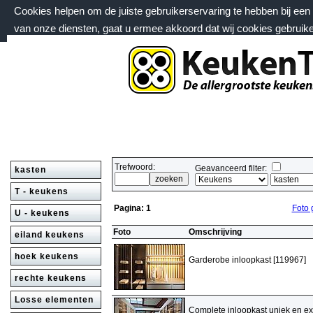
Cookies helpen om de juiste gebruikerservaring te hebben bij ee
van onze diensten, gaat u ermee akkoord dat wij cookies gebruik
donderdag 6 augustus 2026, 15:45 uur
Welkom bij keukentrack.nl
Trefwoord:
Geavanceerd filter:
kasten
T - keukens
Pagina:
1
Foto 
U - keukens
Foto
Omschrijving
eiland keukens
hoek keukens
Garderobe inloopkast [119967]
rechte keukens
Losse elementen
Complete inloopkast uniek en ex