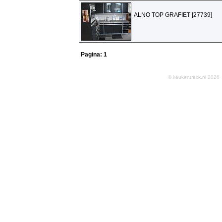
ALNO TOP GRAFIET [27739]
Pagina:
1
© keukentrack.nl 202