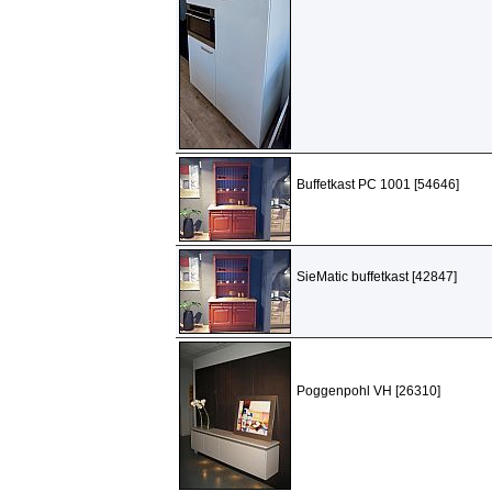
Buffetkast PC 1001 [54646]
SieMatic buffetkast [42847]
Poggenpohl VH [26310]