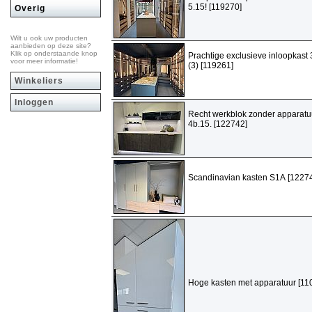
5.15! [119270]
Overig
Wilt u ook uw producten
aanbieden op deze site?
Klik op onderstaande knop
Prachtige exclusieve inloopkast 
voor meer informatie!
(3) [119261]
Winkeliers
Inloggen
Recht werkblok zonder apparatu
4b.15. [122742]
Scandinavian kasten S1A [1227
Hoge kasten met apparatuur [11