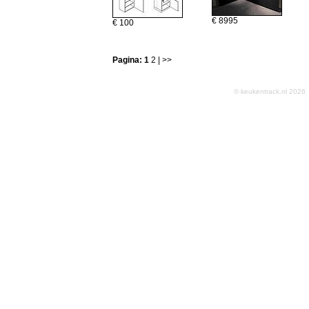
€ 8995
€ 100
Pagina:
1
2
| >>
© keukentrack.nl 202