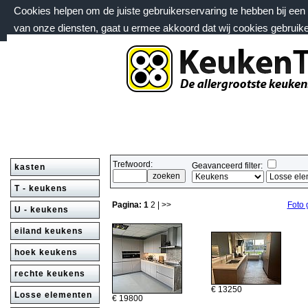
Cookies helpen om de juiste gebruikerservaring te hebben bij ee
van onze diensten, gaat u ermee akkoord dat wij cookies gebruik
vrijdag 7 augustus 2026, 19:51 uur
Welkom bij keukentrack.nl
Trefwoord:
Geavanceerd filter:
kasten
T - keukens
Pagina:
1
2
| >>
Foto 
U - keukens
eiland keukens
hoek keukens
rechte keukens
€ 13250
Losse elementen
€ 19800