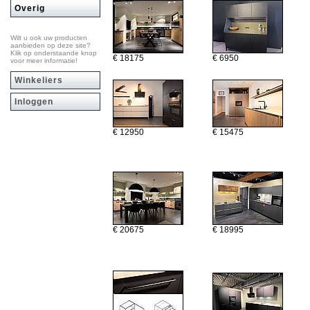
Overig
Wilt u ook uw producten
aanbieden op deze site?
Klik op onderstaande knop
€ 18175
€ 6950
voor meer informatie!
Winkeliers
Inloggen
€ 12950
€ 15475
€ 20675
€ 18995